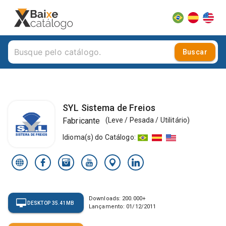
Buscar
SYL Sistema de Freios
Fabricante
(
Leve / Pesada / Utilitário
)
Idioma(s) do Catálogo
:
Downloads:
200.000
+
DESKTOP 35.41MB
Lançamento:
01/12/2011