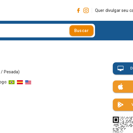
Quer divulgar seu c
Buscar
D
 / Pesada
)
logo
: