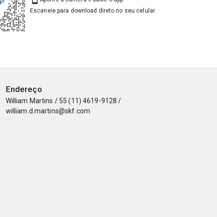
Escaneie para download direto no seu celular
Endereço
William Martins / 55 (11) 4619-9128 /
william.d.martins@skf.com