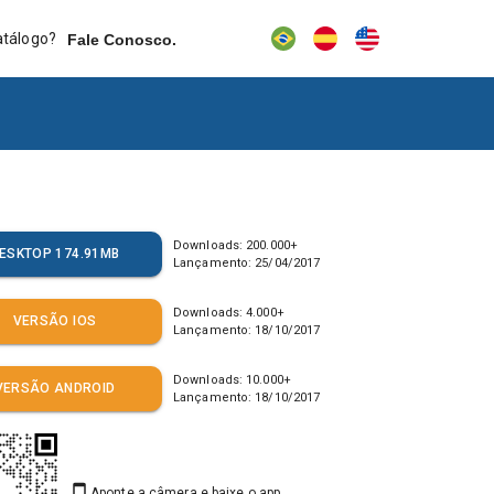
atálogo?
Fale Conosco.
Downloads:
200.000
+
ESKTOP 174.91MB
Lançamento:
25/04/2017
Downloads:
4.000
+
VERSÃO IOS
Lançamento:
18/10/2017
Downloads:
10.000
+
VERSÃO ANDROID
Lançamento:
18/10/2017
Aponte a câmera e baixe o app