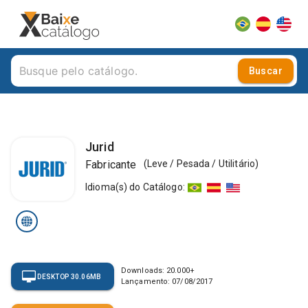
Buscar
Jurid
Fabricante
(
Leve / Pesada / Utilitário
)
Idioma(s) do Catálogo
:
Downloads:
20.000
+
DESKTOP 30.06MB
Lançamento:
07/08/2017